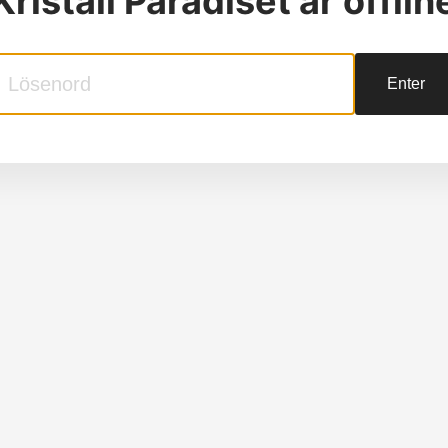
Kristall Paradiset
är offlin
Enter