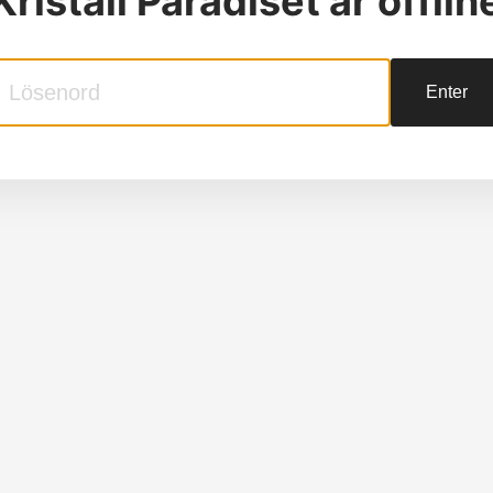
Kristall Paradiset
är offlin
Enter